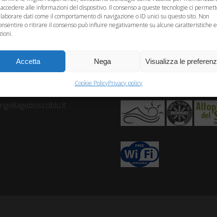
 accedere alle informazioni del dispositivo. Il consenso a queste tecnologie ci permet
elaborare dati come il comportamento di navigazione o ID unici su questo sito. Non
onsentire o ritirare il consenso può influire negativamente su alcune caratteristiche e
zioni.
Accetta
Nega
Visualizza le preferen
ù
Cookie Policy
Privacy policy
- P.I. 02746640156
gvillageboscoblu.it