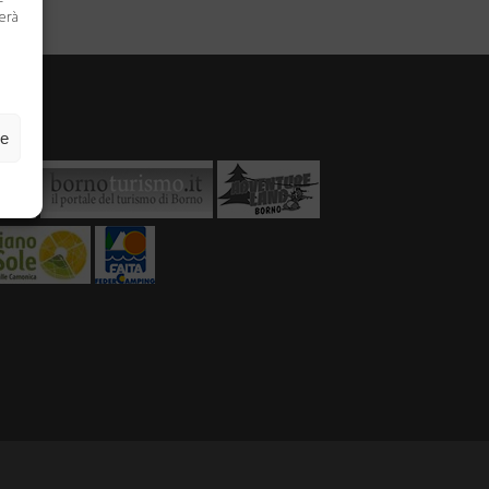
terà
ze