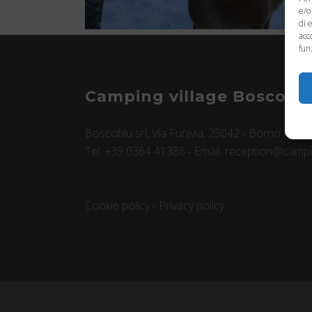
e/o
di 
acc
fun
Camping village Boscobl
Boscoblu srl, Via Funivia, 25042 - Borno (BS) 
Tel: +39 0364 41386 - Email: reception@campin
Cookie policy
-
Privacy policy