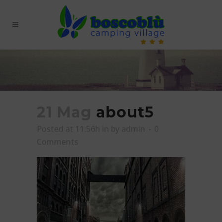
21 Mag
about5
Posted at 11:56h
in
by
admin
0
Comments