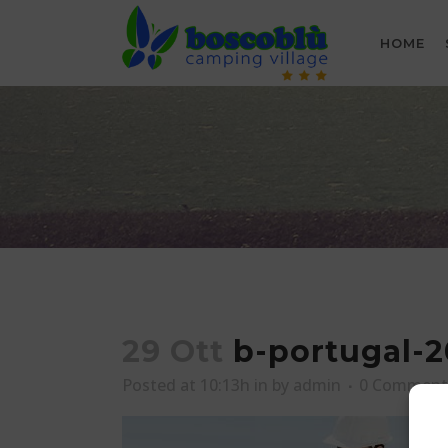
HOME
29 Ott
b-portugal-20
Posted at 10:13h
in
by
admin
0 Comment