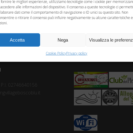
 fornire le migliori esperienze, utilizziamo tecnologie come i cookie per memorizzar
 accedere alle informazioni del dispositivo. Il consenso a queste tecnologie ci permet
elaborare dati come il comportamento di navigazione o ID unici su questo sito. Non
onsentire o ritirare il consenso può influire negativamente su alcune caratteristiche e
zioni.
Accetta
Nega
Visualizza le preferen
Cookie Policy
Privacy policy
ù
- P.I. 02746640156
gvillageboscoblu.it