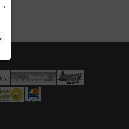
e
terà
ze