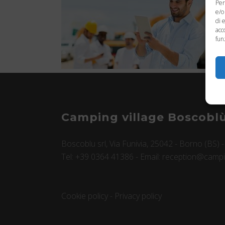
Per
e/o
di 
acc
fun
Camping village Boscobl
Boscoblu srl, Via Funivia, 25042 - Borno (BS) 
Tel: +39 0364 41386 - Email: reception@campin
Cookie policy
-
Privacy policy