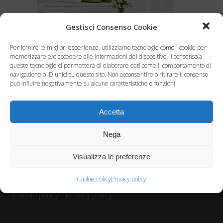
Gestisci Consenso Cookie
Per fornire le migliori esperienze, utilizziamo tecnologie come i cookie per
memorizzare e/o accedere alle informazioni del dispositivo. Il consenso a
queste tecnologie ci permetterà di elaborare dati come il comportamento di
navigazione o ID unici su questo sito. Non acconsentire o ritirare il consenso
può influire negativamente su alcune caratteristiche e funzioni.
Camping village Boscoblù
Accetta
Boscoblu srl, Via Funivia, 25042 - Borno (BS) - P.I.
02746640156
Nega
Tel: +39 0364 41386 - Email:
reception@campingvillageboscoblu.it
Visualizza le preferenze
Cookie Policy
Privacy policy
Cookie policy
-
Privacy policy