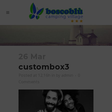
26 Mar
custombox3
Posted at 12:16h
in
by
admin
0
Comments