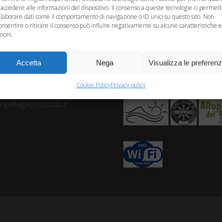
 accedere alle informazioni del dispositivo. Il consenso a queste tecnologie ci permet
elaborare dati come il comportamento di navigazione o ID unici su questo sito. Non
onsentire o ritirare il consenso può influire negativamente su alcune caratteristiche e
zioni.
Accetta
Nega
Visualizza le preferen
ù
Cookie Policy
Privacy policy
- P.I. 02746640156
gvillageboscoblu.it