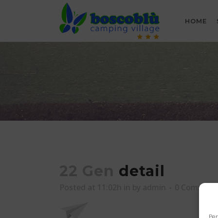
HOME
22 Gen
detail
Posted at 11:02h
in
by
admin
0 Comment
Per