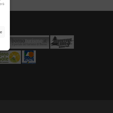
terà
ze