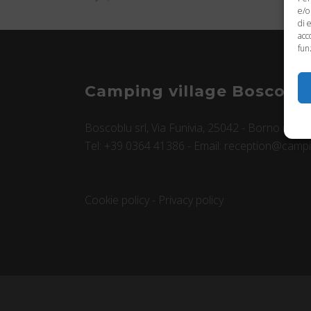
e/o
di 
acc
fun
Camping village Boscobl
Boscoblu srl, Via Funivia, 25042 - Borno (BS) 
Tel: +39 0364 41386 - Email: reception@campin
Cookie policy
-
Privacy policy