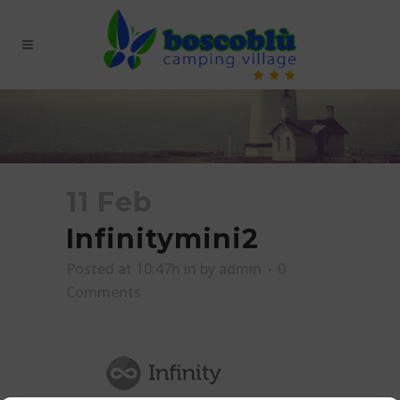
11 Feb
Infinitymini2
Posted at 10:47h
in
by
admin
0
Comments