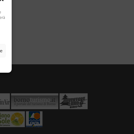
e
terà
ze