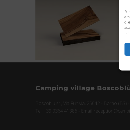
Per
e/o
di 
acc
fun
Camping village Boscobl
Boscoblu srl, Via Funivia, 25042 - Borno (BS) 
Tel: +39 0364 41386 - Email: reception@campin