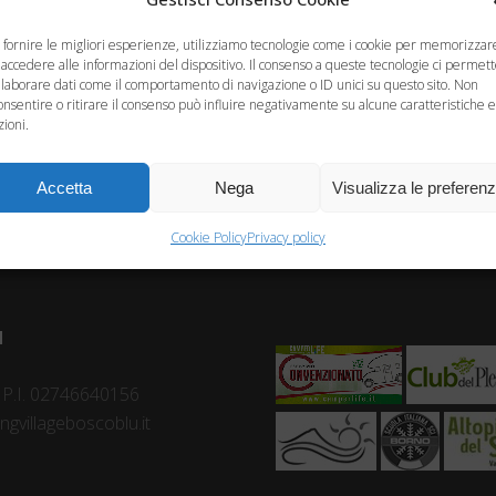
 fornire le migliori esperienze, utilizziamo tecnologie come i cookie per memorizzar
 accedere alle informazioni del dispositivo. Il consenso a queste tecnologie ci permet
elaborare dati come il comportamento di navigazione o ID unici su questo sito. Non
onsentire o ritirare il consenso può influire negativamente su alcune caratteristiche e
zioni.
Accetta
Nega
Visualizza le preferen
Cookie Policy
Privacy policy
ù
- P.I. 02746640156
gvillageboscoblu.it