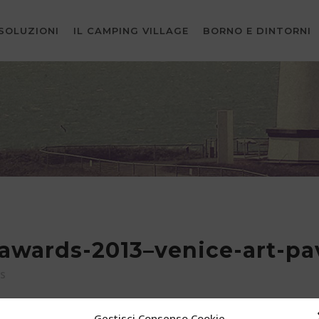
SOLUZIONI
IL CAMPING VILLAGE
BORNO E DINTORNI
awards-2013–venice-art-pav
s
Gestisci Consenso Cookie