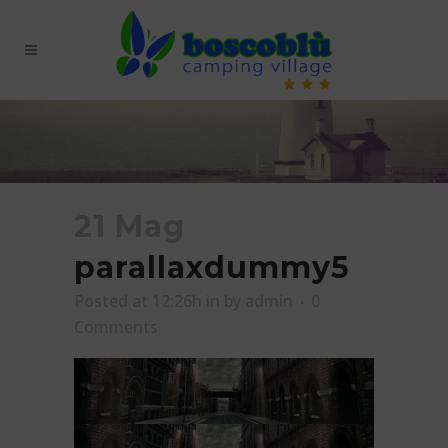
21 Mag
parallaxdummy5
Posted at 12:26h
in
by
admin
0
Comments