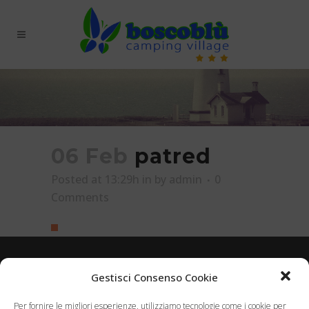
06 Feb
patred
Posted at 13:29h
in
by
admin
0
Comments
Gestisci Consenso Cookie
Camping village Boscoblù
Per fornire le migliori esperienze, utilizziamo tecnologie come i cookie per