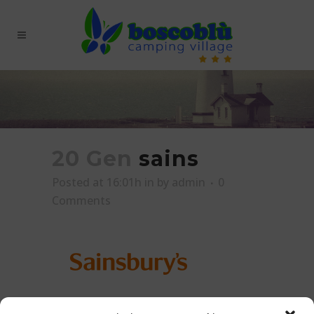
20 Gen
sains
Posted at 16:01h
in
by
admin
0
Comments