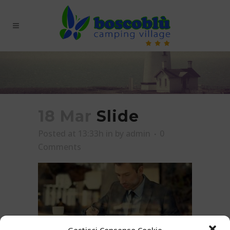
18 Mar
Slide
Posted at 13:33h
in
by
admin
0
Comments
Gestisci Consenso Cookie